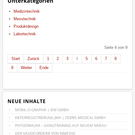
Unterkategorien
Medizintechnik
Messtechnik
Produktdesign
Labortechnik
Seite 4 von 9
Start
Zurück
1
2
3
4
5
6
7
8
9
Weiter
Ende
NEUE INHALTE
MOBIL-O-GRAPH® | IEM GMBH
KIEFERREGISTRIERUNG JMA | ZEBRIS MEDICAL GMBH
PHYSIOWALK® – GANGTRAINING AUF NEUEM NIVEAU
DER VASIOCORDER® VON INMEDIQ